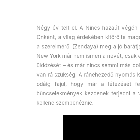
Négy év telt el. A Nincs hazaút végén
Önként, a világ érdekében kitörölte ma
a szerelméről (Zendaya) meg a jó barátjá
New York már nem ismeri a nevét, csak é
üldözését – és már nincs semmi más dol
van rá szükség. A ránehezedő nyomás kü
odáig fajul, hogy már a létezését fe
bűncselekmények kezdenek terjedni a v
kellene szembenéznie.