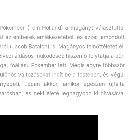
 Pókember (Tom Holland) a magányt választotta.
gát az emberek emlékezetéből, és ezzel lemondott
ról (Jacob Batalon) is. Magányos felnőttéletet él.
lvezi áldásos működését: hiszen ő folytatja a bűn
ga, főállású Pókember lett. Mégis egyre többször
lönös változásokat indít be a testében, és végül
nyegeti. Éppen akkor, amikor egészen újfajta
árosban, és neki élete legnagyobb ki hívásával