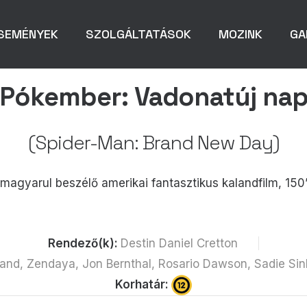
SEMÉNYEK
SZOLGÁLTATÁSOK
MOZINK
GA
Pókember: Vadonatúj na
(Spider-Man: Brand New Day)
magyarul beszélő amerikai fantasztikus kalandfilm, 150
Rendező(k):
Destin Daniel Cretton
land, Zendaya, Jon Bernthal, Rosario Dawson, Sadie Sin
Korhatár: