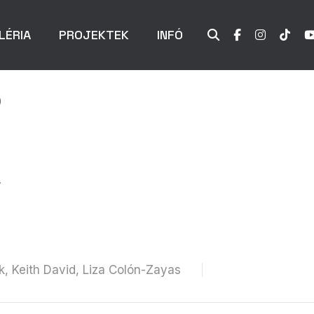
LÉRIA
PROJEKTEK
INFÓ
p
’
k, Keith David, Liza Colón-Zayas