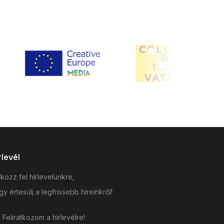
rlevél
tkozz fel hírlevelünkre,
y értesülj a legfrissebb híreinkről!
Feliratkozom a hírlevélre!