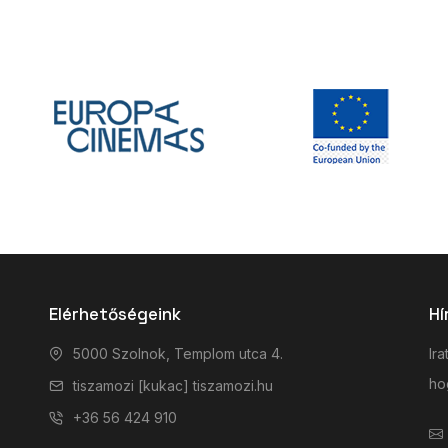
Elérhetőségeink
Hí
5000 Szolnok, Templom utca 4.
Ira
hog
tiszamozi [kukac] tiszamozi.hu
+36 56 424 910