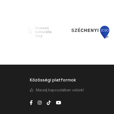
Közösségi platformok
Maradj kapcsolatban velünk!