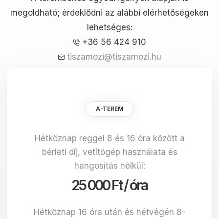
megoldható; érdeklődni az alábbi elérhetőségeken
lehetséges:
+36 56 424 910
tiszamozi@tiszamozi.hu
A-TEREM
Hétköznap reggel 8 és 16 óra között a
bérleti díj, vetítőgép használata és
hangosítás nélkül:
25 000 Ft / óra
Hétköznap 16 óra után és hétvégén 8-