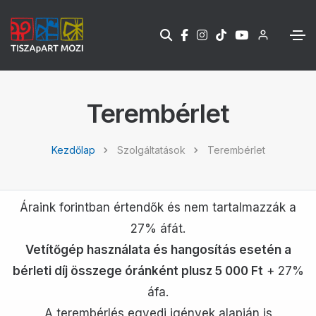
Terembérlet
Kezdőlap
Szolgáltatások
Terembérlet
Áraink forintban értendők és nem tartalmazzák a
27% áfát.
Vetítőgép használata és hangosítás esetén a
bérleti díj összege óránként plusz 5 000 Ft
+ 27%
áfa.
A terembérlés egyedi igények alapján is