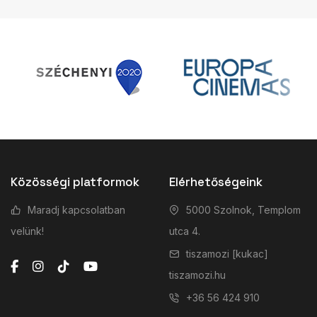
Közösségi platformok
Elérhetőségeink
Maradj kapcsolatban
5000 Szolnok, Templom
velünk!
utca 4.
tiszamozi [kukac]
tiszamozi.hu
+36 56 424 910