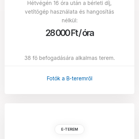
Hétvégén 16 óra után a bérleti díj,
vetítőgép használata és hangosítás
nélkül:
28 000 Ft / óra
38 fő befogadására alkalmas terem.
Fotók a B-teremről
E-TEREM