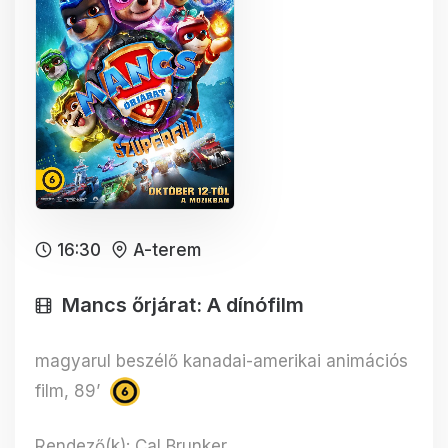
16:30
A-terem
Mancs őrjárat: A dínófilm
magyarul beszélő kanadai-amerikai animációs
film, 89’
Rendező(k): Cal Brunker