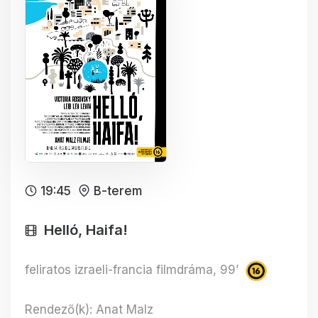
19:45
B-terem
Helló, Haifa!
feliratos izraeli-francia filmdráma, 99’
Rendező(k): Anat Malz