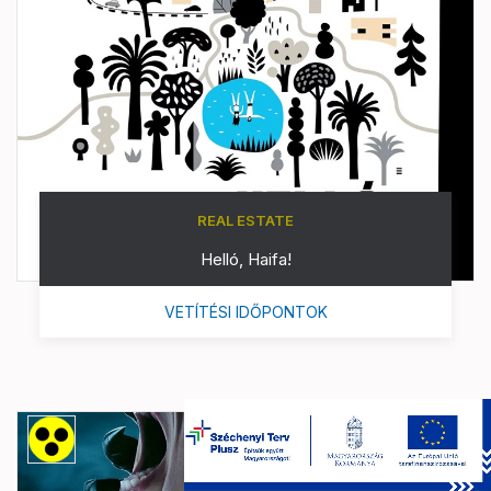
REAL ESTATE
Helló, Haifa!
VETÍTÉSI IDŐPONTOK