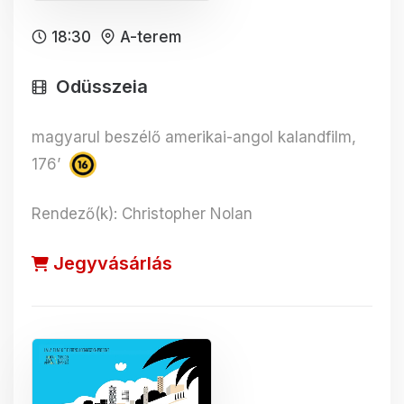
18:30
A-terem
Odüsszeia
magyarul beszélő amerikai-angol kalandfilm,
176’
Rendező(k): Christopher Nolan
Jegyvásárlás