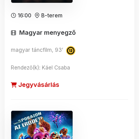
16:00
B-terem
Magyar menyegző
magyar táncfilm, 93’
Rendező(k): Káel Csaba
Jegyvásárlás