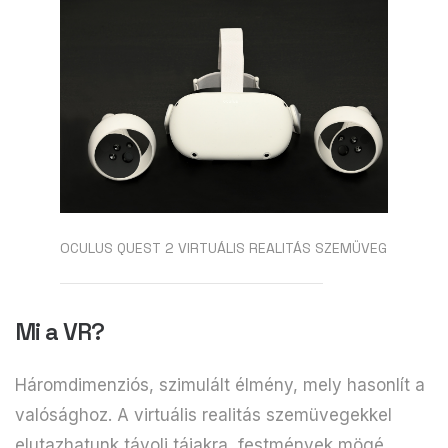
OCULUS QUEST 2 VIRTUÁLIS REALITÁS SZEMÜVEG
Mi a VR?
Háromdimenziós, szimulált élmény, mely hasonlít a
valósághoz. A virtuális realitás szemüvegekkel
elutazhatunk távoli tájakra, festmények mögé