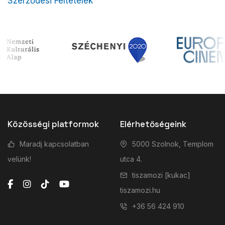
Szerződési Feltételek
Közösségi platformok
Elérhetőségeink
Maradj kapcsolatban
5000 Szolnok, Templom
velünk!
utca 4.
tiszamozi [kukac]
tiszamozi.hu
+36 56 424 910