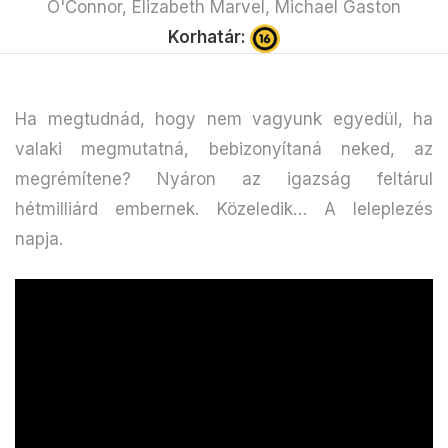
O'Connor, Elizabeth Marvel, Michael Gaston
Korhatár:
Ha megtudnád, hogy nem vagyunk egyedül, ha
valaki megmutatná, bebizonyítaná neked, az
megrémítene? Nyáron az igazság feltárul
hétmilliárd embernek. Közeledik… A leleplezés
napja.