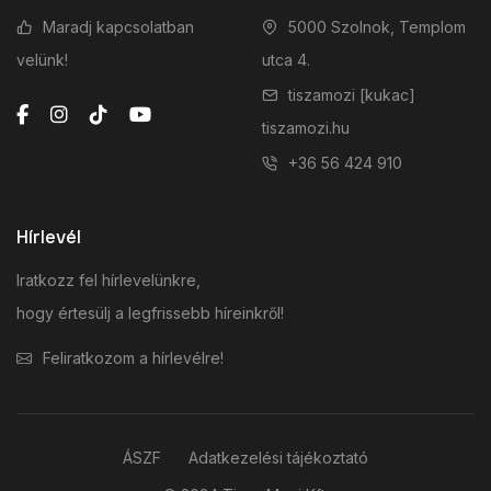
Maradj kapcsolatban
5000 Szolnok, Templom
velünk!
utca 4.
tiszamozi [kukac]
tiszamozi.hu
+36 56 424 910
Hírlevél
Iratkozz fel hírlevelünkre,
hogy értesülj a legfrissebb híreinkről!
Feliratkozom a hírlevélre!
ÁSZF
Adatkezelési tájékoztató