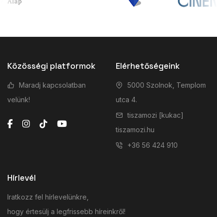
Közösségi platformok
Elérhetőségeink
Maradj kapcsolatban
5000 Szolnok, Templom
velünk!
utca 4.
tiszamozi [kukac]
tiszamozi.hu
+36 56 424 910
Hírlevél
Iratkozz fel hírlevelünkre,
hogy értesülj a legfrissebb híreinkről!