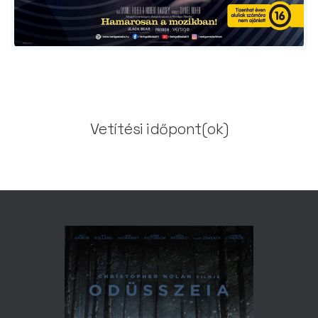
Vetítési időpont(ok)