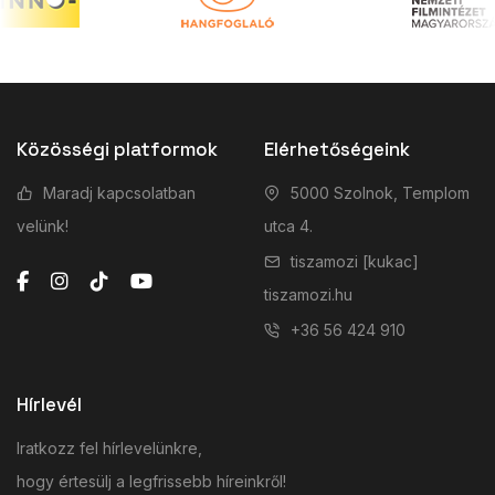
Közösségi platformok
Elérhetőségeink
Maradj kapcsolatban
5000 Szolnok, Templom
velünk!
utca 4.
tiszamozi [kukac]
tiszamozi.hu
+36 56 424 910
Hírlevél
Iratkozz fel hírlevelünkre,
hogy értesülj a legfrissebb híreinkről!