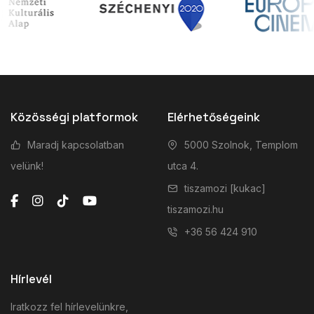
Közösségi platformok
Elérhetőségeink
Maradj kapcsolatban
5000 Szolnok, Templom
velünk!
utca 4.
tiszamozi [kukac]
tiszamozi.hu
+36 56 424 910
Hírlevél
Iratkozz fel hírlevelünkre,