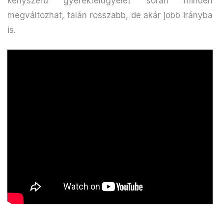
kényszerű gyerekfelügyelet során minden
megváltozhat, talán rosszabb, de akár jobb irányba
is.