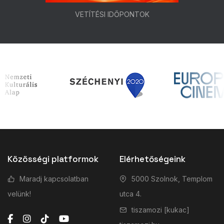
VETÍTÉSI IDŐPONTOK
Közösségi platformok
Elérhetőségeink
Maradj kapcsolatban
5000 Szolnok, Templom
velünk!
utca 4.
tiszamozi [kukac]