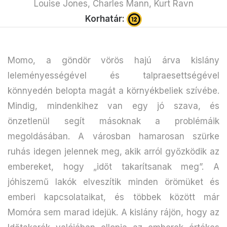
Louise Jones, Charles Mann, Kurt Ravn
Korhatár:
Momo, a göndör vörös hajú árva kislány
leleményességével és talpraesettségével
könnyedén belopta magát a környékbeliek szívébe.
Mindig, mindenkihez van egy jó szava, és
önzetlenül segít másoknak a problémáik
megoldásában. A városban hamarosan szürke
ruhás idegen jelennek meg, akik arról győzködik az
embereket, hogy „időt takarítsanak meg”. A
jóhiszemű lakók elveszítik minden örömüket és
emberi kapcsolataikat, és többek között már
Momóra sem marad idejük. A kislány rájön, hogy az