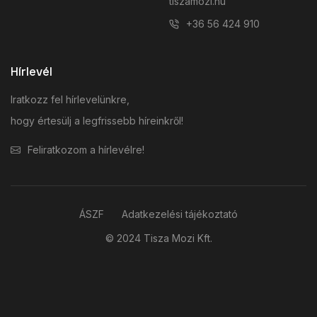
tiszamozi.hu
+36 56 424 910
Hírlevél
Iratkozz fel hírlevelünkre,
hogy értesülj a legfrissebb híreinkről!
Feliratkozom a hírlevélre!
ÁSZF
Adatkezelési tájékoztató
© 2024 Tisza Mozi Kft.