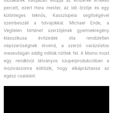
Időtakarék valójában ellopja az emberek értékes
perceit, ezért Hora mester, az idő őrzője és egy
különleges teknős, Kassziopeia segítségével
szembeszáll a tolvajokkal. Michael Ende, a
Végtelen történet szerzőjének gyermekregény
klasszikusa évtizedek óta rendületlen
népszerűségnek örvend, a szerző varázslatos
mesevilágán eddig milliók nőttek fel. A Momo most
egy rendkívül látványos szuperprodukcióban a
mozivászonra költözik, hogy elkápráztassa az
egész családot.