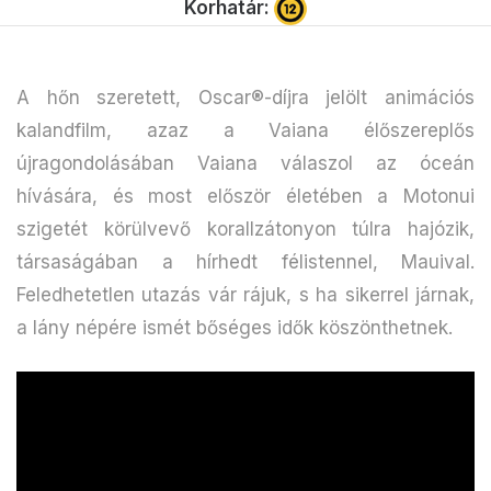
Korhatár:
A hőn szeretett, Oscar®-díjra jelölt animációs
kalandfilm, azaz a Vaiana élőszereplős
újragondolásában Vaiana válaszol az óceán
hívására, és most először életében a Motonui
szigetét körülvevő korallzátonyon túlra hajózik,
társaságában a hírhedt félistennel, Mauival.
Feledhetetlen utazás vár rájuk, s ha sikerrel járnak,
a lány népére ismét bőséges idők köszönthetnek.