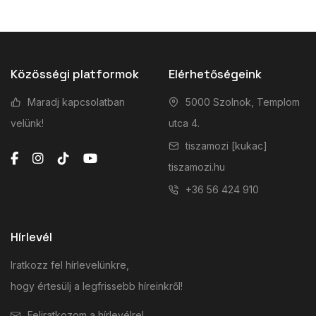
Közösségi platformok
Elérhetőségeink
Maradj kapcsolatban
5000 Szolnok, Templom
velünk!
utca 4.
tiszamozi [kukac]
tiszamozi.hu
+36 56 424 910
Hírlevél
Iratkozz fel hírlevelünkre,
hogy értesülj a legfrissebb híreinkről!
Feliratkozom a hírlevélre!