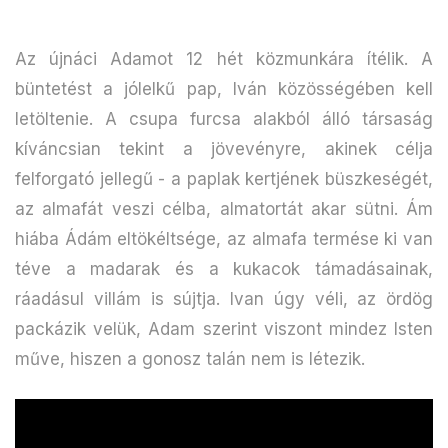
Az újnáci Adamot 12 hét közmunkára ítélik. A
büntetést a jólelkű pap, Iván közösségében kell
letöltenie. A csupa furcsa alakból álló társaság
kíváncsian tekint a jövevényre, akinek célja
felforgató jellegű - a paplak kertjének büszkeségét,
az almafát veszi célba, almatortát akar sütni. Ám
hiába Ádám eltökéltsége, az almafa termése ki van
téve a madarak és a kukacok támadásainak,
ráadásul villám is sújtja. Ivan úgy véli, az ördög
packázik velük, Adam szerint viszont mindez Isten
műve, hiszen a gonosz talán nem is létezik.