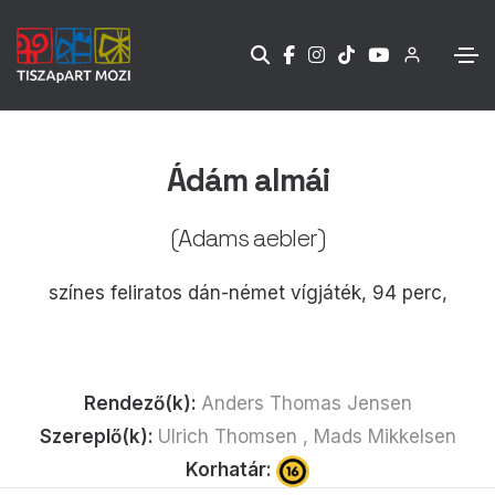
Ádám almái
(Adams aebler)
színes feliratos dán-német vígjáték, 94 perc,
Rendező(k):
Anders Thomas Jensen
Szereplő(k):
Ulrich Thomsen , Mads Mikkelsen
Korhatár: