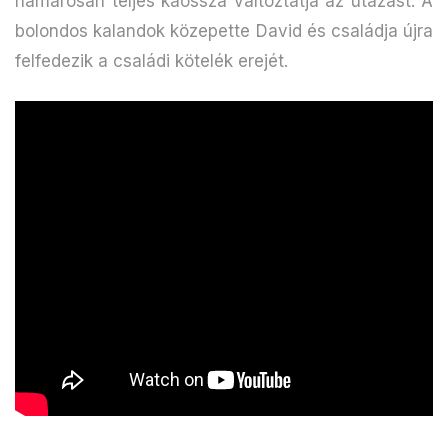
hamarosan teljes káosszá változtatja az utazást. A
bolondos kalandok közepette David és családja újra
felfedezik a családi kötelék erejét.