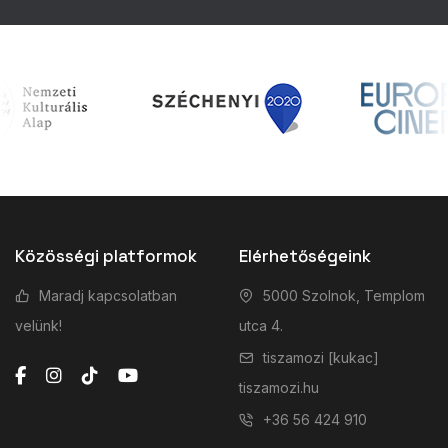
Közösségi platformok
Elérhetőségeink
Maradj kapcsolatban
5000 Szolnok, Templom
velünk!
utca 4.
tiszamozi [kukac]
tiszamozi.hu
+36 56 424 910