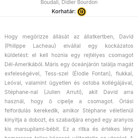
Boudali, Didier Bourdon
Korhatár:
Hogy megőrizze állását az állatkertben, David
(Philippe Lacheau) elvállal egy kockázatos
küldetést: el kell hoznia egy rejtélyes csomagot
Dél-Amerikából. Máris egy óceánjárón találja magát
exfeleségével, Tess-szel (Élodie Fontan), fiukkal,
Leóval, valamint ügyetlen és ostoba kollégájával,
Stéphane-nal (Julien Arruti), akit David arra
használ, hogy ő cipelje a csomagot. Óriási
felfordulás kerekedik, amikor Stéphane véletlenül
kinyitja a dobozt, és szabadjára enged egy aranyos
kis marsupilami-bébit. Ez a ritka és értékes lény