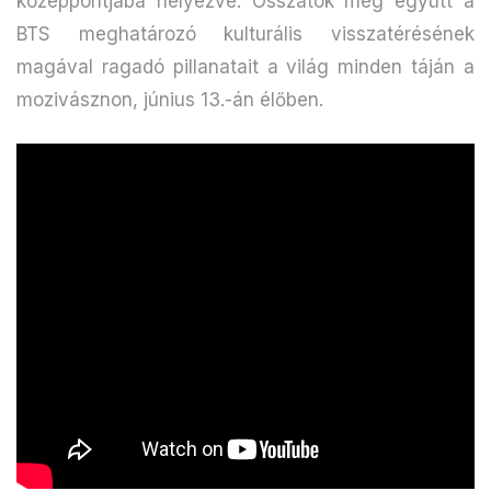
középpontjába helyezve. Osszátok meg együtt a
BTS meghatározó kulturális visszatérésének
magával ragadó pillanatait a világ minden táján a
mozivásznon, június 13.-án élőben.