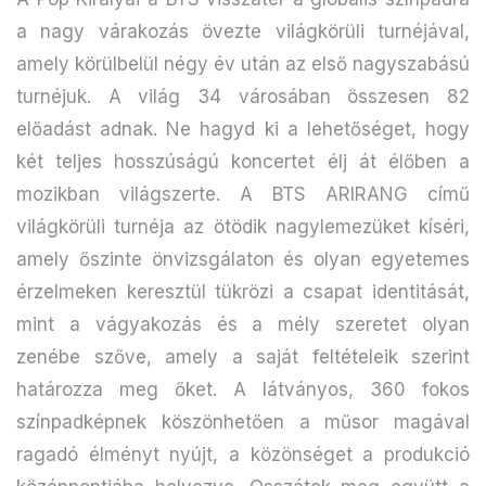
a nagy várakozás övezte világkörüli turnéjával,
amely körülbelül négy év után az első nagyszabású
turnéjuk. A világ 34 városában összesen 82
előadást adnak. Ne hagyd ki a lehetőséget, hogy
két teljes hosszúságú koncertet élj át élőben a
mozikban világszerte. A BTS ARIRANG című
világkörüli turnéja az ötödik nagylemezüket kíséri,
amely őszinte önvizsgálaton és olyan egyetemes
érzelmeken keresztül tükrözi a csapat identitását,
mint a vágyakozás és a mély szeretet olyan
zenébe szőve, amely a saját feltételeik szerint
határozza meg őket. A látványos, 360 fokos
színpadképnek köszönhetően a műsor magával
ragadó élményt nyújt, a közönséget a produkció