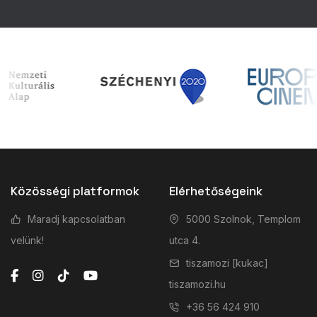
Közösségi platformok
Elérhetőségeink
Maradj kapcsolatban
5000 Szolnok, Templom
velünk!
utca 4.
tiszamozi [kukac]
tiszamozi.hu
+36 56 424 910