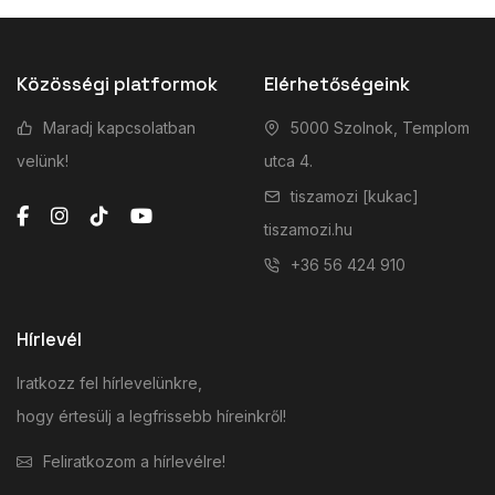
Közösségi platformok
Elérhetőségeink
Maradj kapcsolatban
5000 Szolnok, Templom
velünk!
utca 4.
tiszamozi [kukac]
tiszamozi.hu
+36 56 424 910
Hírlevél
Iratkozz fel hírlevelünkre,
hogy értesülj a legfrissebb híreinkről!
Feliratkozom a hírlevélre!