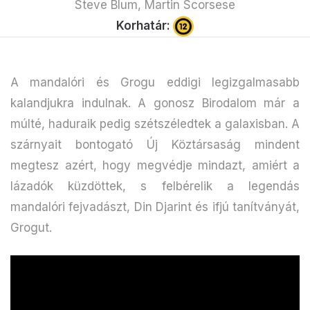
Steve Blum, Martin Scorsese
Korhatár:
A mandalóri és Grogu eddigi legizgalmasabb
kalandjukra indulnak. A gonosz Birodalom már a
múlté, haduraik pedig szétszéledtek a galaxisban. A
szárnyait bontogató Új Köztársaság mindent
megtesz azért, hogy megvédje mindazt, amiért a
lázadók küzdöttek, s felbérelik a legendás
mandalóri fejvadászt, Din Djarint és ifjú tanítványát,
Grogut.