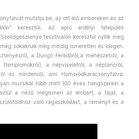
yfalvát mutatja be, az ott élő embereken és az
válon” keresztül. Az apró erdélyi település
elídgesztenye fesztiválon keresztül nyílik meg
 még sokaknak még mindig ismeretlen és idegen.
ztenyésről, a Dungó Feredőről,a méhészetről, a
ől (templomokról), a népviseletről, a néptáncról,
ről és mindenről, ami Homoródkarácsonyfalva.
gyan muzsikál több mint 100 éves hangszerein a
sztül a néző megismeri az embert, a tájat, a
 szülőföldhöz való ragaszkodást, a reményt és a