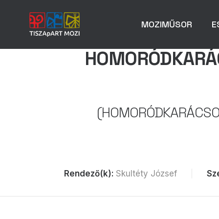
MOZIMŰSOR
E
HOMORÓDKARÁCS
(HOMORÓDKARÁCSONY
Rendező(k):
Skultéty József
Sz