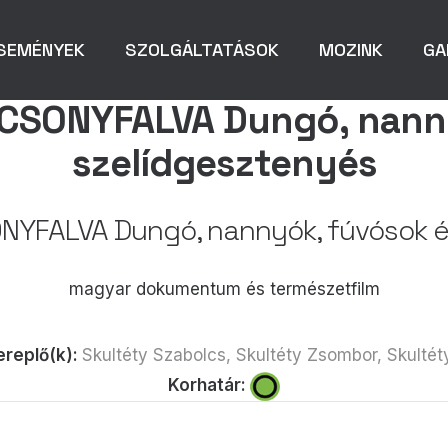
SEMÉNYEK
SZOLGÁLTATÁSOK
MOZINK
GA
ONYFALVA Dungó, nanny
szelídgesztenyés
FALVA Dungó, nannyók, fúvósok és
magyar dokumentum és természetfilm
ereplő(k):
Skultéty Szabolcs, Skultéty Zsombor, Skulté
Korhatár: