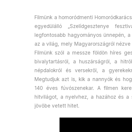
Filmünk a homoródmenti Homoródkarácson
egyedülálló „Szelídgesztenye feszti
legfontosabb hagyományos ünnepén, a Sz
az a világ, mely Magyarországról nézve
Filmünk szól a messze földön híres ges
bivalytartásról, a huszárságról, a hitr
népdalokról és versekről, a gyerekek
Megtudjuk azt is, kik a nannyók és ho
140 éves fúvószenekar. A filmen kere
hitvilágot, a nyelvhez, a hazához és a
jövőbe vetett hitet.