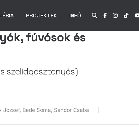
LÉRIA
PROJEKTEK
INFÓ
ók, fúvósok és
 szelídgesztenyés)
ty József, Bede Soma, Sándor Csaba