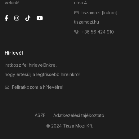
velünk!
utca 4.
tiszamozi [kukac]
tiszamozi.hu
+36 56 424 910
Hírlevél
Iratkozz fel hírlevelünkre,
hogy értesülj a legfrissebb híreinkről!
Feliratkozom a hírlevélre!
ÁSZF
Adatkezelési tájékoztató
© 2024 Tisza Mozi Kft.