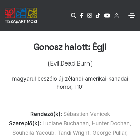
Gonosz halott: Égj!
(Evil Dead Burn)
magyarul beszélő új-zélandi-amerikai-kanadai
horror, 110’
Rendező(k):
Sébastien Vanicek
Szereplő(k):
Luciane Buchanan, Hunter Doohan,
Souheila Yacoub, Tandi Wright, George Pullar,