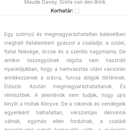
Maude Davey, Greta van den Brink
Korhatár:
Egy szörnyű és megmagyarázhatatlan balesetben
meghalt fiatalembert gyászol a családja: a szülei,
fiatal felesége, öccse és a szenilis nagymama. De
amikor összegyűlnek régóta nem használt
nyaralójukban, hogy a hamvasztás utáni vacsorán
emlékezzenek a srácra, furcsa dolgok történnek.
Először. Azután megmagyarázhatatlanok. És
rémisztőek. A jelenlévők nem tudják, hogy újra
kinyílt a Holtak Könyve. De a rokonok és vendégeik
egyenként halhatatlan, vérszomjas démonná
válnak, egymás ellen fordulnak, a családi
összejövetel pokoli karnevállá válik, a gyászoló