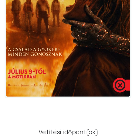
Vetítési időpont(ok)