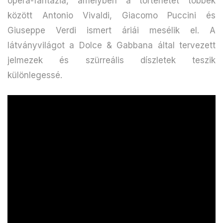
opera-fantázia, amelyben a történetet többek
között Antonio Vivaldi, Giacomo Puccini és
Giuseppe Verdi ismert áriái mesélik el. A
látványvilágot a Dolce & Gabbana által tervezett
jelmezek és szürreális díszletek teszik
különlegessé.