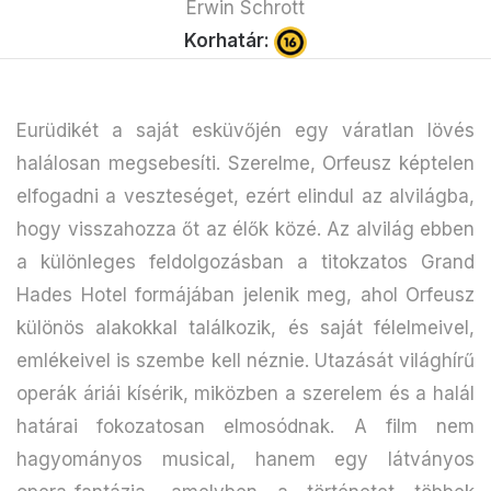
Erwin Schrott
Korhatár:
Eurüdikét a saját esküvőjén egy váratlan lövés
halálosan megsebesíti. Szerelme, Orfeusz képtelen
elfogadni a veszteséget, ezért elindul az alvilágba,
hogy visszahozza őt az élők közé. Az alvilág ebben
a különleges feldolgozásban a titokzatos Grand
Hades Hotel formájában jelenik meg, ahol Orfeusz
különös alakokkal találkozik, és saját félelmeivel,
emlékeivel is szembe kell néznie. Utazását világhírű
operák áriái kísérik, miközben a szerelem és a halál
határai fokozatosan elmosódnak. A film nem
hagyományos musical, hanem egy látványos