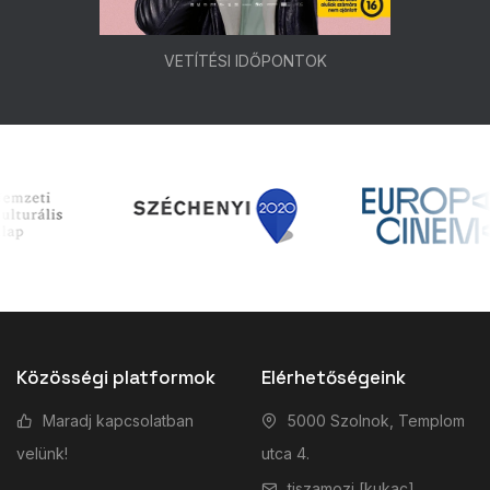
VETÍTÉSI IDŐPONTOK
Közösségi platformok
Elérhetőségeink
Maradj kapcsolatban
5000 Szolnok, Templom
velünk!
utca 4.
tiszamozi [kukac]