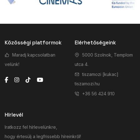
Közösségi platformok
Elérhetőségeink
Maradj kapcsolatban
5000 Szolnok, Templom
velünk!
utca 4.
tiszamozi [kukac]
tiszamozi.hu
+36 56 424 910
Hírlevél
Iratkozz fel hírlevelünkre,
hogy értesülj a legfrissebb híreinkről!