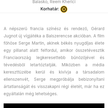
Balasko, Reem Kherici
Korhatár:
A népszerű francia színész és rendező, Gérard
Jugnot új vígjátéka a Balszerencse akcióban. A film
főhőse Serge Martin, akinek békés nyugdíjas élete
egy pillanat alatt felfordul, amikor összetévesztik
Franciaország legkeresettebb bűnözőjével és
tévedésből letartóztatják. Miközben a média
kereszttüzébe kerül és kivívja a társadalom
ellenszenvét, Serge megpróbálja bebizonyítani
ártatlanságát és visszakapni régi életét, már ha ez
egyáltalán még lehetséges.