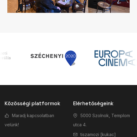
Közösségi platformok
Elérhetőségeink
Maradj kapcsolatban
5000 Szolnok, Templom
velünk!
utca 4.
tiszamozi [kukac]