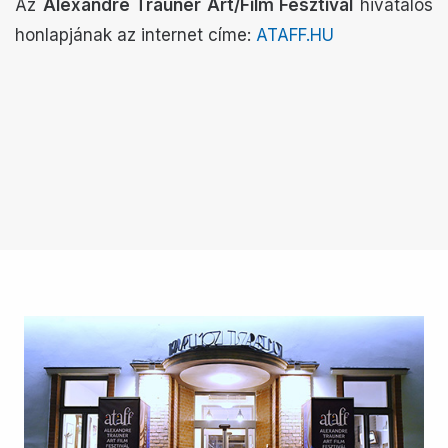
Az
Alexandre Trauner Art/Film Fesztivál
hivatalos
honlapjának az internet címe:
ATAFF.HU