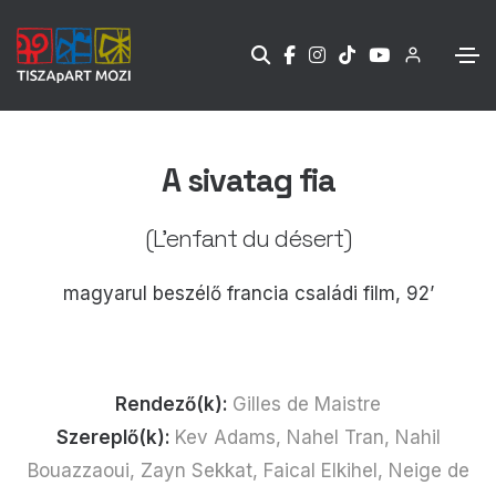
A sivatag fia
(L'enfant du désert)
magyarul beszélő francia családi film, 92’
Rendező(k):
Gilles de Maistre
Szereplő(k):
Kev Adams, Nahel Tran, Nahil
Bouazzaoui, Zayn Sekkat, Faical Elkihel, Neige de