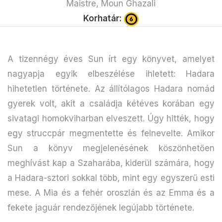
Maistre, Moun Ghazali
Korhatár:
A tizennégy éves Sun írt egy könyvet, amelyet
nagyapja egyik elbeszélése ihletett: Hadara
hihetetlen története. Az állítólagos Hadara nomád
gyerek volt, akit a családja kétéves korában egy
sivatagi homokviharban elveszett. Úgy hitték, hogy
egy struccpár megmentette és felnevelte. Amikor
Sun a könyv megjelenésének köszönhetően
meghívást kap a Szaharába, kiderül számára, hogy
a Hadara-sztori sokkal több, mint egy egyszerű esti
mese. A Mia és a fehér oroszlán és az Emma és a
fekete jaguár rendezőjének legújabb története.