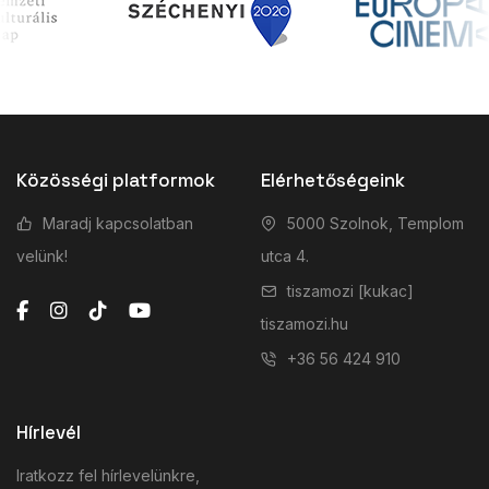
Közösségi platformok
Elérhetőségeink
Maradj kapcsolatban
5000 Szolnok, Templom
velünk!
utca 4.
tiszamozi [kukac]
tiszamozi.hu
+36 56 424 910
Hírlevél
Iratkozz fel hírlevelünkre,