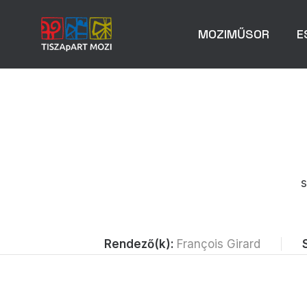
MOZIMŰSOR
E
s
Rendező(k):
François Girard