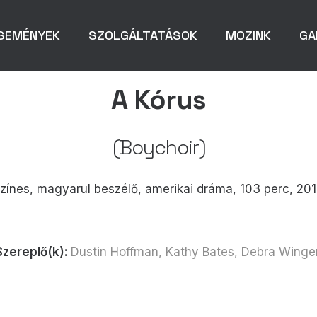
SEMÉNYEK
SZOLGÁLTATÁSOK
MOZINK
GA
A Kórus
(Boychoir)
zínes, magyarul beszélő, amerikai dráma, 103 perc, 20
Szereplő(k):
Dustin Hoffman, Kathy Bates, Debra Winge