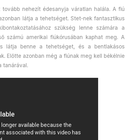
t tovább nehezít édesanyja váratlan halála. A fiú
zonban látja a tehetséget. Stet-nek fantasztikus
kibontakoztatásához szükség lenne számára a
lső számú amerikai fiúkórusában kaphat meg. A
s látja benne a tehetséget, és a bentlakásos
nak. Előtte azonban még a fiúnak meg kell békélnie
a tanárával.