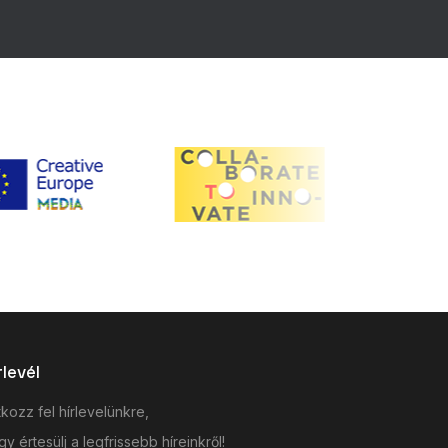
rlevél
tkozz fel hírlevelünkre,
y értesülj a legfrissebb híreinkről!