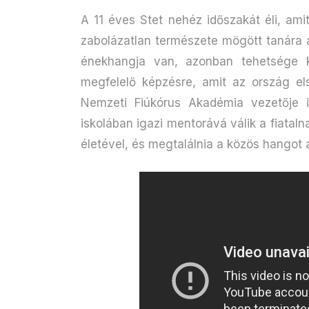
A 11 éves Stet nehéz időszakát éli, ami
zabolázatlan természete mögött tanára a
énekhangja van, azonban tehetsége 
megfelelő képzésre, amit az ország e
Nemzeti Fiúkórus Akadémia vezetője i
iskolában igazi mentorává válik a fiatal
életével, és megtalálnia a közös hangot 