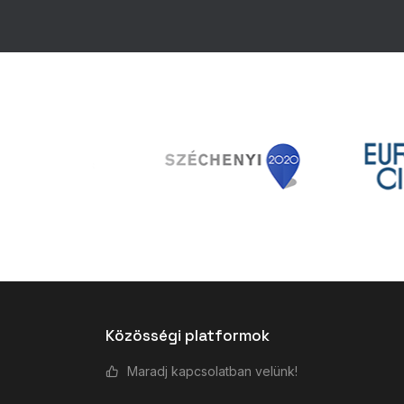
Közösségi platformok
Maradj kapcsolatban velünk!