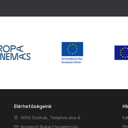
Elérhetőségeink
Hí
5000 Szolnok, Templom utca 4.
Ira
hog
tiszamozi [kukac] tiszamozi.hu