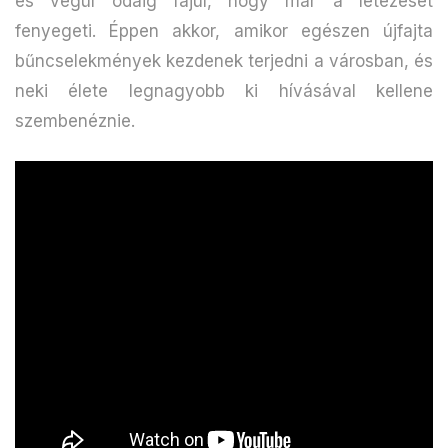
és végül odáig fajul, hogy már a létezését
fenyegeti. Éppen akkor, amikor egészen újfajta
bűncselekmények kezdenek terjedni a városban, és
neki élete legnagyobb ki hívásával kellene
szembenéznie.