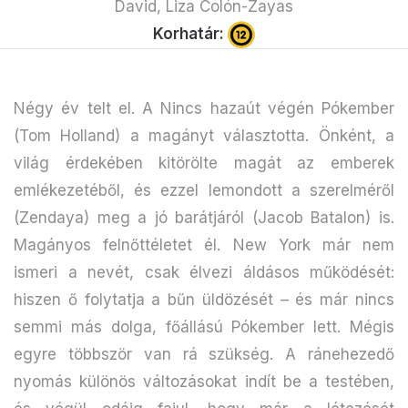
David, Liza Colón-Zayas
Korhatár:
Négy év telt el. A Nincs hazaút végén Pókember
(Tom Holland) a magányt választotta. Önként, a
világ érdekében kitörölte magát az emberek
emlékezetéből, és ezzel lemondott a szerelméről
(Zendaya) meg a jó barátjáról (Jacob Batalon) is.
Magányos felnőttéletet él. New York már nem
ismeri a nevét, csak élvezi áldásos működését:
hiszen ő folytatja a bűn üldözését – és már nincs
semmi más dolga, főállású Pókember lett. Mégis
egyre többször van rá szükség. A ránehezedő
nyomás különös változásokat indít be a testében,