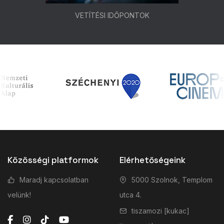
VETÍTÉSI IDŐPONTOK
Közösségi platformok
Elérhetőségeink
Maradj kapcsolatban
5000 Szolnok, Templom
velünk!
utca 4.
tiszamozi [kukac]