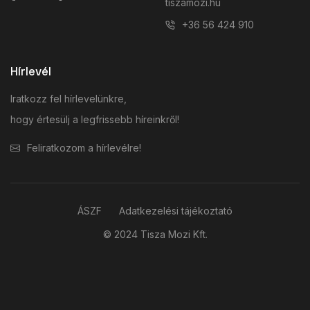
tiszamozi.hu
+36 56 424 910
Hírlevél
Iratkozz fel hírlevelünkre,
hogy értesülj a legfrissebb híreinkről!
Feliratkozom a hírlevélre!
ÁSZF
Adatkezelési tájékoztató
© 2024 Tisza Mozi Kft.