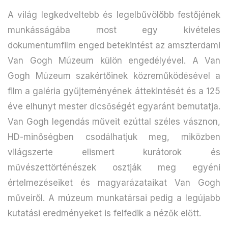
A világ legkedveltebb és legelbűvölőbb festőjének
munkásságába most egy kivételes
dokumentumfilm enged betekintést az amszterdami
Van Gogh Múzeum külön engedélyével. A Van
Gogh Múzeum szakértőinek közreműködésével a
film a galéria gyűjteményének áttekintését és a 125
éve elhunyt mester dicsőségét egyaránt bemutatja.
Van Gogh legendás műveit ezúttal széles vásznon,
HD-minőségben csodálhatjuk meg, miközben
világszerte elismert kurátorok és
művészettörténészek osztják meg egyéni
értelmezéseiket és magyarázataikat Van Gogh
műveiről. A múzeum munkatársai pedig a legújabb
kutatási eredményeket is felfedik a nézők előtt.