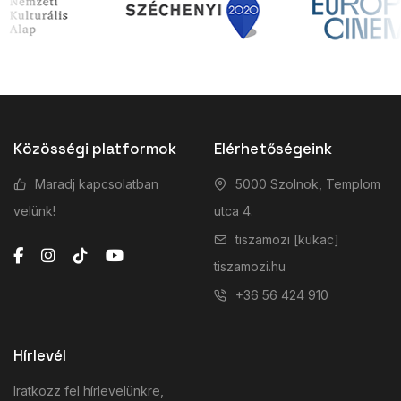
Közösségi platformok
Elérhetőségeink
Maradj kapcsolatban
5000 Szolnok, Templom
velünk!
utca 4.
tiszamozi [kukac]
tiszamozi.hu
+36 56 424 910
Hírlevél
Iratkozz fel hírlevelünkre,