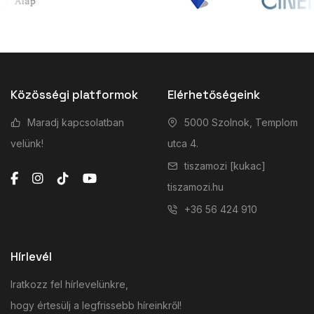
Közösségi platformok
Elérhetőségeink
Maradj kapcsolatban
5000 Szolnok, Templom
velünk!
utca 4.
tiszamozi [kukac]
tiszamozi.hu
+36 56 424 910
Hírlevél
Iratkozz fel hírlevelünkre,
hogy értesülj a legfrissebb híreinkről!