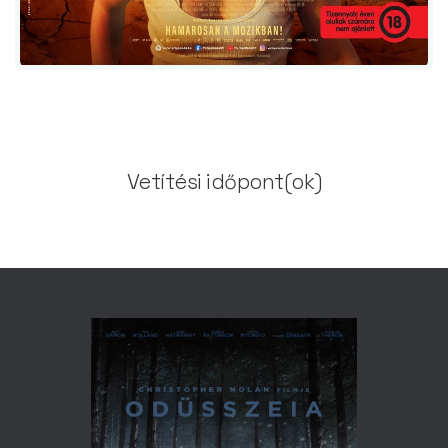
Vetítési időpont(ok)