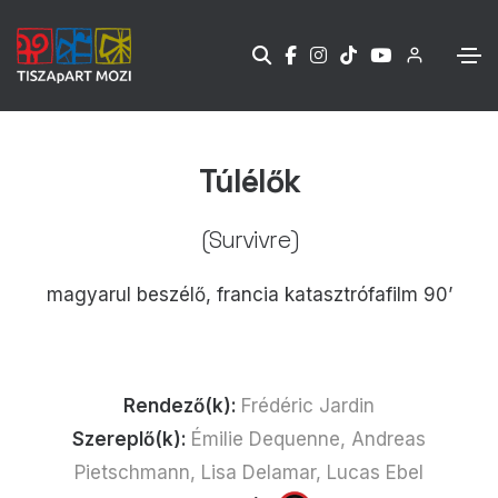
Túlélők
(Survivre)
magyarul beszélő, francia katasztrófafilm 90’
Rendező(k):
Frédéric Jardin
Szereplő(k):
Émilie Dequenne, Andreas
Pietschmann, Lisa Delamar, Lucas Ebel