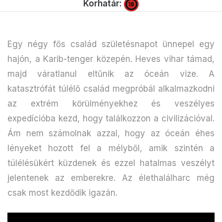
Korhatár:
Egy négy fős család születésnapot ünnepel egy
hajón, a Karib-tenger közepén. Heves vihar támad,
majd váratlanul eltűnik az óceán vize. A
katasztrófát túlélő család megpróbál alkalmazkodni
az extrém körülményekhez és veszélyes
expedícióba kezd, hogy találkozzon a civilizációval.
Ám nem számolnak azzal, hogy az óceán éhes
lényeket hozott fel a mélyből, amik szintén a
túlélésükért küzdenek és ezzel hatalmas veszélyt
jelentenek az emberekre. Az élethalálharc még
csak most kezdődik igazán.