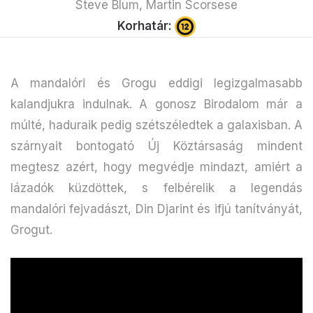
Steve Blum, Martin Scorsese
Korhatár:
A mandalóri és Grogu eddigi legizgalmasabb
kalandjukra indulnak. A gonosz Birodalom már a
múlté, haduraik pedig szétszéledtek a galaxisban. A
szárnyait bontogató Új Köztársaság mindent
megtesz azért, hogy megvédje mindazt, amiért a
lázadók küzdöttek, s felbérelik a legendás
mandalóri fejvadászt, Din Djarint és ifjú tanítványát,
Grogut.