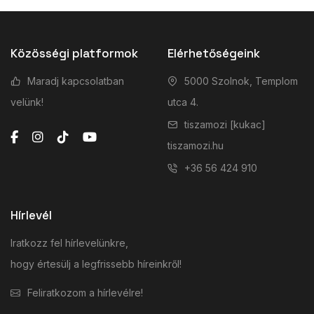
Közösségi platformok
Elérhetőségeink
Maradj kapcsolatban
5000 Szolnok, Templom
velünk!
utca 4.
tiszamozi [kukac]
tiszamozi.hu
+36 56 424 910
Hírlevél
Iratkozz fel hírlevelünkre,
hogy értesülj a legfrissebb híreinkről!
Feliratkozom a hírlevélre!