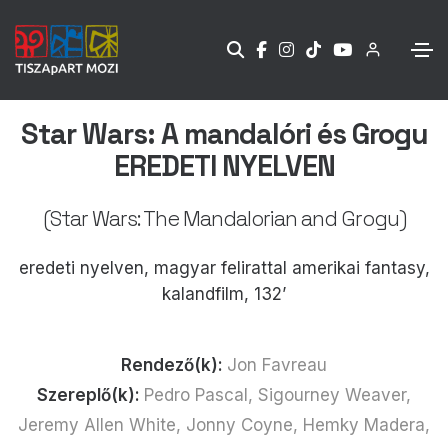
Star Wars: A mandalóri és Grogu
EREDETI NYELVEN
(Star Wars: The Mandalorian and Grogu)
eredeti nyelven, magyar felirattal amerikai fantasy,
kalandfilm, 132’
Rendező(k):
Jon Favreau
Szereplő(k):
Pedro Pascal, Sigourney Weaver,
Jeremy Allen White, Jonny Coyne, Hemky Madera,