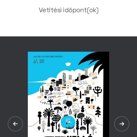
Vetítési időpont(ok)