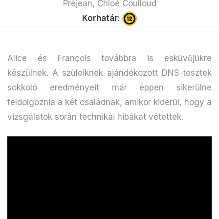
Préjean, Chloé Coulloud
Korhatár:
Alice és François továbbra is esküvőjükre
készülnek. A szüleiknek ajándékozott DNS-tesztek
sokkoló eredményeit már éppen sikerülne
feldolgoznia a két családnak, amikor kiderül, hogy a
vizsgálatok során technikai hibákat vétettek.