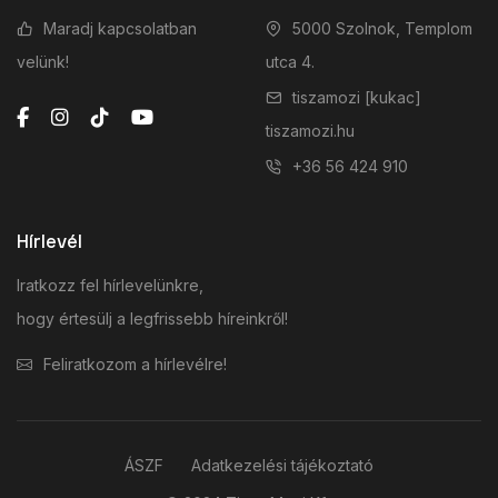
Maradj kapcsolatban
5000 Szolnok, Templom
velünk!
utca 4.
tiszamozi [kukac]
tiszamozi.hu
+36 56 424 910
Hírlevél
Iratkozz fel hírlevelünkre,
hogy értesülj a legfrissebb híreinkről!
Feliratkozom a hírlevélre!
ÁSZF
Adatkezelési tájékoztató