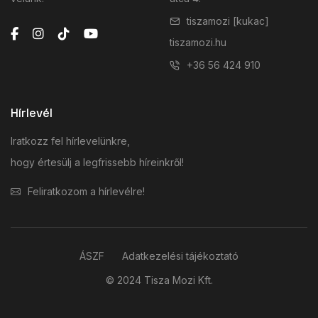
tiszamozi [kukac]
tiszamozi.hu
+36 56 424 910
Hírlevél
Iratkozz fel hírlevelünkre,
hogy értesülj a legfrissebb híreinkről!
Feliratkozom a hírlevélre!
ÁSZF
Adatkezelési tájékoztató
© 2024 Tisza Mozi Kft.