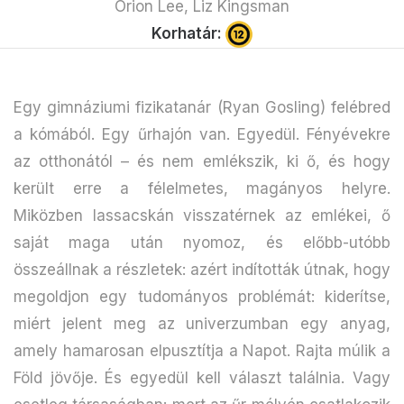
Orion Lee, Liz Kingsman
Korhatár:
Egy gimnáziumi fizikatanár (Ryan Gosling) felébred
a kómából. Egy űrhajón van. Egyedül. Fényévekre
az otthonától – és nem emlékszik, ki ő, és hogy
került erre a félelmetes, magányos helyre.
Miközben lassacskán visszatérnek az emlékei, ő
saját maga után nyomoz, és előbb-utóbb
összeállnak a részletek: azért indították útnak, hogy
megoldjon egy tudományos problémát: kiderítse,
miért jelent meg az univerzumban egy anyag,
amely hamarosan elpusztítja a Napot. Rajta múlik a
Föld jövője. És egyedül kell választ találnia. Vagy