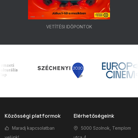
VETÍTÉSI IDŐPONTOK
Közösségi platformok
Elérhetőségeink
Maradj kapcsolatban
5000 Szolnok, Templom
velünk!
utca 4.