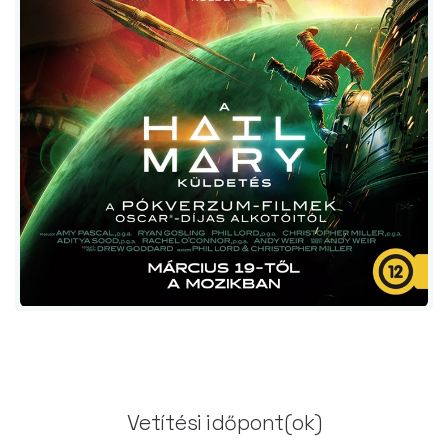
Vetítési időpont(ok)