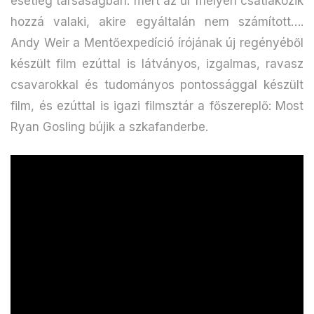
esetleg társaságban: mert az űr mélyén csatlakozik
hozzá valaki, akire egyáltalán nem számított….
Andy Weir a Mentőexpedíció írójának új regényéből
készült film ezúttal is látványos, izgalmas, ravasz
csavarokkal és tudományos pontossággal készült
film, és ezúttal is igazi filmsztár a főszereplő: Most
Ryan Gosling bújik a szkafanderbe.