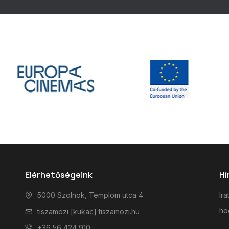
Elérhetőségeink
Hí
5000 Szolnok, Templom utca 4.
Ira
hog
tiszamozi [kukac] tiszamozi.hu
+36 56 424 910