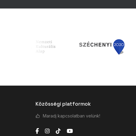
Közösségi platformok
Maradj kapcsolatban velünk!