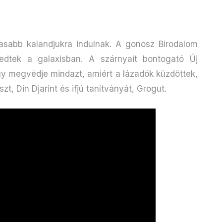
asabb kalandjukra indulnak. A gonosz Birodalom
edtek a galaxisban. A szárnyait bontogató Új
y megvédje mindazt, amiért a lázadók küzdöttek,
zt, Din Djarint és ifjú tanítványát, Grogut.