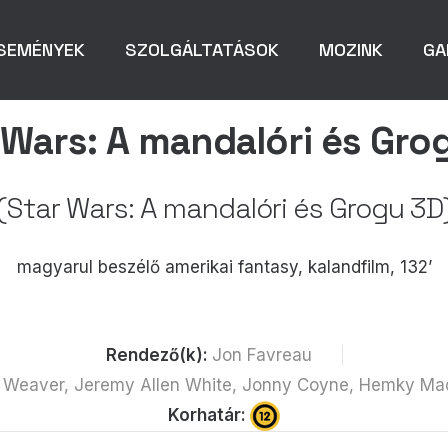
SEMÉNYEK
SZOLGÁLTATÁSOK
MOZINK
GA
 Wars: A mandalóri és Gro
(Star Wars: A mandalóri és Grogu 3D
magyarul beszélő amerikai fantasy, kalandfilm, 132’
Rendező(k):
Jon Favreau
y Weaver, Jeremy Allen White, Jonny Coyne, Hemky Mad
Korhatár: