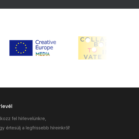
rlevél
tkozz fel hírlevelünkre,
y értesülj a legfrissebb híreinkről!