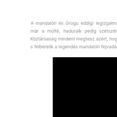
A mandalóri és Grogu eddigi legizgalm
már a múlté, haduraik pedig szétszél
Köztársaság mindent megtesz azért, hog
s felbérelik a legendás mandalóri fejvadás