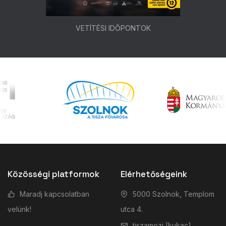
VETÍTÉSI IDŐPONTOK
Közösségi platformok
Elérhetőségeink
Maradj kapcsolatban
5000 Szolnok, Templom
velünk!
utca 4.
tiszamozi [kukac]