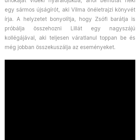
unokáját vidéki nyaralójukba, ahol bemutat neki
egy sármos újságírót, aki Vilma önéletrajzi könyvét
írja. A helyzetet bonyolítja, hogy Zsófi barátja is
próbálja összehozni Lillát egy nagyszájú
kollégájával, aki teljesen váratlanul toppan be és
még jobban összekuszálja az eseményeket.