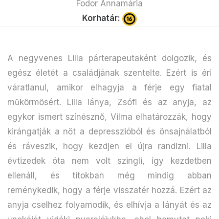
Fodor Annamária
Korhatár:
A negyvenes Lilla párterapeutaként dolgozik, és
egész életét a családjának szentelte. Ezért is éri
váratlanul, amikor elhagyja a férje egy fiatal
műkörmösért. Lilla lánya, Zsófi és az anyja, az
egykor ismert színésznő, Vilma elhatározzák, hogy
kirángatják a nőt a depresszióból és önsajnálatból
és ráveszik, hogy kezdjen el újra randizni. Lilla
évtizedek óta nem volt szingli, így kezdetben
ellenáll, és titokban még mindig abban
reménykedik, hogy a férje visszatér hozzá. Ezért az
anyja cselhez folyamodik, és elhívja a lányát és az