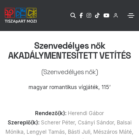
Szenvedélyes nők
AKADÁLYMENTESÍTETT VETÍTÉS
(Szenvedélyes nők)
magyar romantikus vígjáték, 115’
Rendező(k):
Herendi Gábor
Szereplő(k):
Scherer Péter, Csányi Sándor, Balsai
Mónika, Lengyel Tamás, Básti Juli, Mészáros Máté,