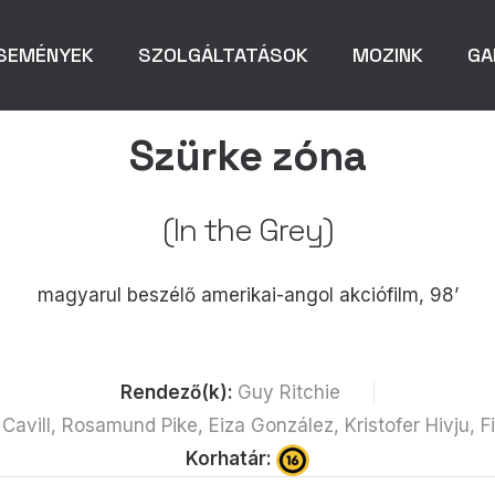
SEMÉNYEK
SZOLGÁLTATÁSOK
MOZINK
GA
Szürke zóna
(In the Grey)
magyarul beszélő amerikai-angol akciófilm, 98’
Rendező(k):
Guy Ritchie
Cavill, Rosamund Pike, Eiza González, Kristofer Hivju, 
Korhatár: