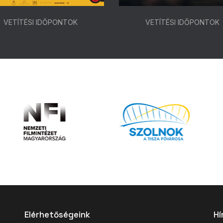
VETÍTÉSI IDŐPONTOK
VETÍTÉSI IDŐPONTOK
Elérhetőségeink
Hí