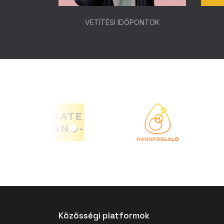
ONTOK
VETÍTÉSI IDŐPONTOK
Közösségi platformok