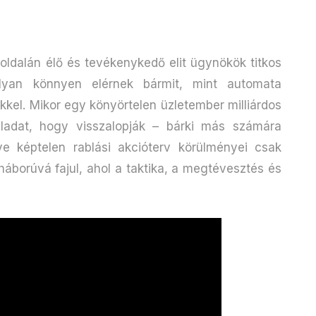
oldalán élő és tevékenykedő elit ügynökök titkos
olyan könnyen elérnek bármit, mint automata
kel. Mikor egy könyörtelen üzletember milliárdos
ladat, hogy visszalopják – bárki más számára
ve képtelen rablási akcióterv körülményei csak
háborúvá fajul, ahol a taktika, a megtévesztés és