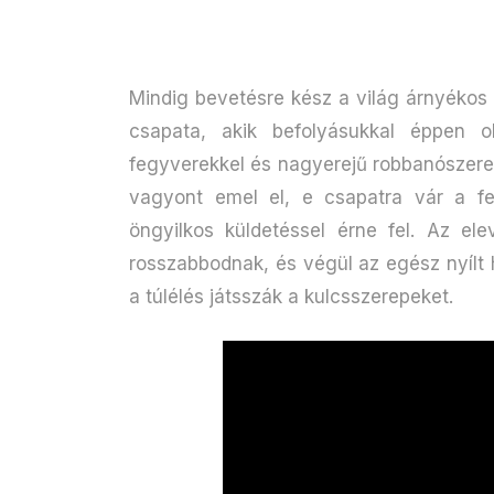
Mindig bevetésre kész a világ árnyékos 
csapata, akik befolyásukkal éppen 
fegyverekkel és nagyerejű robbanószerek
vagyont emel el, e csapatra vár a fe
öngyilkos küldetéssel érne fel. Az ele
rosszabbodnak, és végül az egész nyílt 
a túlélés játsszák a kulcsszerepeket.