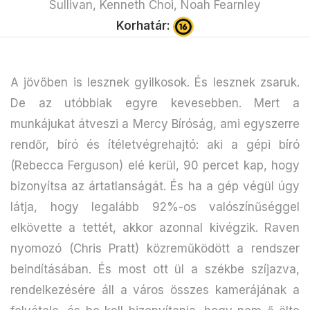
Sullivan, Kenneth Choi, Noah Fearnley
Korhatár:
A jövőben is lesznek gyilkosok. És lesznek zsaruk.
De az utóbbiak egyre kevesebben. Mert a
munkájukat átveszi a Mercy Bíróság, ami egyszerre
rendőr, bíró és ítéletvégrehajtó: aki a gépi bíró
(Rebecca Ferguson) elé kerül, 90 percet kap, hogy
bizonyítsa az ártatlanságát. És ha a gép végül úgy
látja, hogy legalább 92%-os valószínűséggel
elkövette a tettét, akkor azonnal kivégzik. Raven
nyomozó (Chris Pratt) közreműködött a rendszer
beindításában. És most ott ül a székbe szíjazva,
rendelkezésére áll a város összes kamerájának a