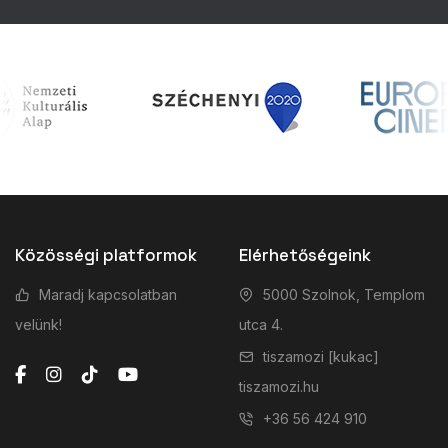
Közösségi platformok
Elérhetőségeink
Maradj kapcsolatban
5000 Szolnok, Templom
velünk!
utca 4.
tiszamozi [kukac]
tiszamozi.hu
+36 56 424 910