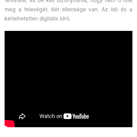
felvétele, és be kell bizonyítania, hogy nem ő ölte
meg a feleségét. Két ellensége van. Az idő és a
kérlelhetetlen digitális bíró.