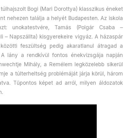
túlhajszolt Bogi (Mari Dorottya) klasszikus éneket
nt nehezen találja a helyét Budapesten. Az iskola
pénzt: unokatestvére, Tamás (Polgár Csaba –
li – Napszállta) kisgyerekeire vigyáz. A házaspár
közötti feszültség pedig akaratlanul átragad a
 A lány a rendkívül fontos énekvizsgája napján
chwechtje Mihály, a Remélem legközelebb sikerül
mje a túlterheltség problémáját járja körül, három
tva. Tűpontos képet ad arról, milyen áldozatok
n.