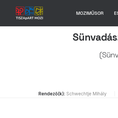
MOZIMŰSOR
E
Sünvadás
(Sünv
Rendező(k):
Schwechtje Mihály