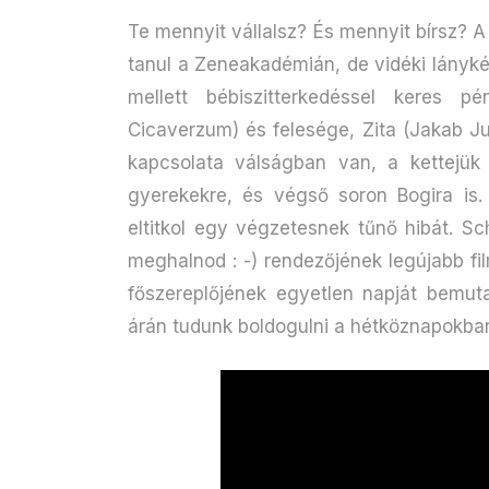
Te mennyit vállalsz? És mennyit bírsz? A 
tanul a Zeneakadémián, de vidéki lányké
mellett bébiszitterkedéssel keres 
Cicaverzum) és felesége, Zita (Jakab Ju
kapcsolata válságban van, a kettejük 
gyerekekre, és végső soron Bogira is.
eltitkol egy végzetesnek tűnő hibát. S
meghalnod : -) rendezőjének legújabb fil
főszereplőjének egyetlen napját bemuta
árán tudunk boldogulni a hétköznapokba