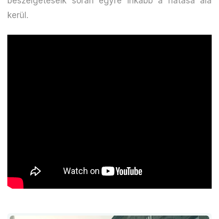
beszélgetéseik során egyre inkább a hatása alá
kerül.