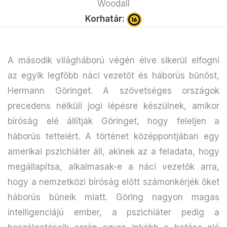
Woodall
Korhatár:
A második világháború végén élve sikerül elfogni
az egyik legfőbb náci vezetőt és háborús bűnöst,
Hermann Göringet. A szövetséges országok
precedens nélküli jogi lépésre készülnek, amikor
bíróság elé állítják Göringet, hogy feleljen a
háborús tetteiért. A történet középpontjában egy
amerikai pszichiáter áll, akinek az a feladata, hogy
megállapítsa, alkalmasak-e a náci vezetők arra,
hogy a nemzetközi bíróság előtt számonkérjék őket
háborús bűneik miatt. Göring nagyon magas
intelligenciájú ember, a pszichiáter pedig a