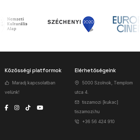
Közösségi platformok
Elérhetőségeink
Maradj kapcsolatban
5000 Szolnok, Templom
velünk!
utca 4.
tiszamozi [kukac]
tiszamozi.hu
+36 56 424 910