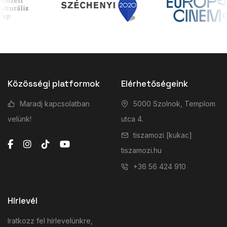
Közösségi platformok
Elérhetőségeink
Maradj kapcsolatban
5000 Szolnok, Templom
velünk!
utca 4.
tiszamozi [kukac]
tiszamozi.hu
+36 56 424 910
Hírlevél
Iratkozz fel hírlevelünkre,