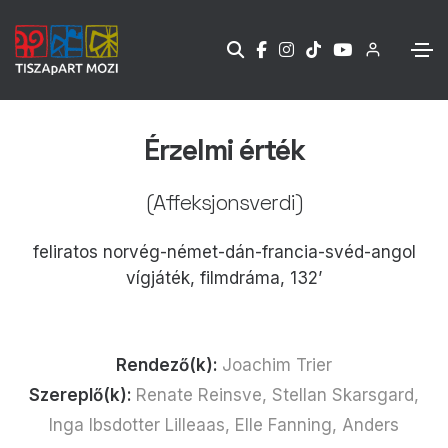
Érzelmi érték
(Affeksjonsverdi)
feliratos norvég-német-dán-francia-svéd-angol
vígjáték, filmdráma, 132’
Rendező(k):
Joachim Trier
Szereplő(k):
Renate Reinsve, Stellan Skarsgard,
Inga Ibsdotter Lilleaas, Elle Fanning, Anders