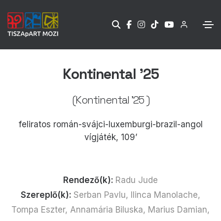
Kontinental '25
(Kontinental '25 )
feliratos román-svájci-luxemburgi-brazil-angol
vígjáték, 109’
Rendező(k):
Radu Jude
Szereplő(k):
Serban Pavlu, Ilinca Manolache,
Tompa Eszter, Annamária Biluska, Marius Damian,