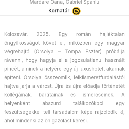
Mardare Oana, Gabriel Spahiu
Korhatár:
Kolozsvár, 2025. Egy román hajléktalan
öngyilkosságot követ el, miközben egy magyar
végrehajtó (Orsolya – Tompa Eszter) próbálja
rávenni, hogy hagyja el a jogosulatlanul használt
pincét, aminek a helyére egy új luxushotelt akarnak
építeni. Orsolya összeomlik, lelkiismeretfurdalástól
hajtva járja a várost. Újra és újra előadja történetét
kollégáinak, barátainak és ismerőseinek. A
helyenként abszurd találkozókból egy
feszültségekkel teli társadalom képe rajzolódik ki,
ahol mindenki az önigazolást keresi.