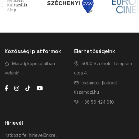
Közösségi platformok
Elérhetőségeink
Maradj kapcsolatban
5000 Szolnok, Templom
velünk!
utca 4.
tiszamozi [kukac]
tiszamozi.hu
+36 56 424 910
Hírlevél
Iratkozz fel hírlevelünkre,