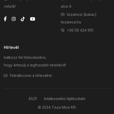
velünk!
utca 4.
tiszamozi [kukac]
tiszamozi.hu
+36 56 424 910
Hírlevél
Iratkozz fel hírlevelünkre,
hogy értesülj a legfrissebb híreinkről!
Feliratkozom a hírlevélre!
ÁSZF
Adatkezelési tájékoztató
© 2024 Tisza Mozi Kft.