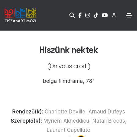
Hiszünk nektek
(On vous croit )
belga filmdráma, 78'
Rendező(k):
Charlotte Deville, Arnaud Dufeys
Szereplő(k):
Myriem Akheddiou, Natali Broods,
Laurent Capelluto