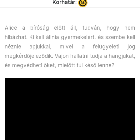
Korhatár:
Alice a bíróság előtt áll, tudván, hogy nem
hibázhat. Ki kell állnia gyermekeiért, és szembe kell
néznie apjukkal, mivel a felügyeleti jog
megkérdőjeleződik. Vajon hallatni tudja a hangjukat,
és megvédheti őket, mielőtt túl késő lenne?