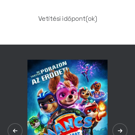
Vetítési időpont(ok)