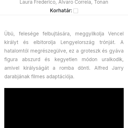
Laura Frederico, Álvaro Correia, Tonan
Korhatár:
Übü, felesége felbujtására, meggyilkolja Vencel
királyt és elbitorolja Lengyelország trónját. A
hatalomtól megrészegülve, ez a groteszk és gyáva
figura abszurd és kegyetlen módon uralkodik,
amivel királyságát a romba dönti. Alfred Jarry
darabjának filmes adaptációja.