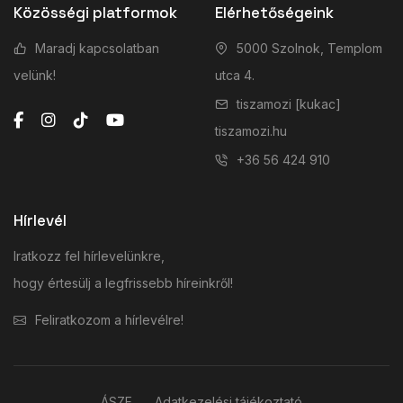
Közösségi platformok
Elérhetőségeink
Maradj kapcsolatban
5000 Szolnok, Templom
velünk!
utca 4.
tiszamozi [kukac]
tiszamozi.hu
+36 56 424 910
Hírlevél
Iratkozz fel hírlevelünkre,
hogy értesülj a legfrissebb híreinkről!
Feliratkozom a hírlevélre!
ÁSZF
Adatkezelési tájékoztató