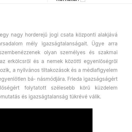
r egy nagy horderejű jogi csata központi alakjává
 társadalom mély igazságtalanságait. Ügye arra
y szembenézzenek olyan személyes és szakmai
az erkölcsről és a nemek közötti egyenlőségről
kozik, a nyilvános tiltakozások és a médiafigyelem
 egyenlőtlen bá- násmódjára. Frieda igazságságért
ségért folytatott szélesebb körű küzdelem
mutatás és igazságtalanság tükrévé válik.