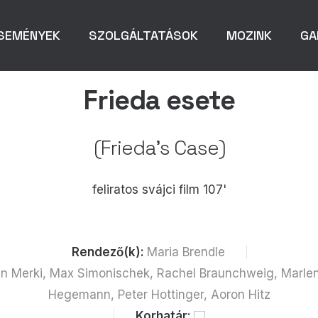
SEMÉNYEK
SZOLGÁLTATÁSOK
MOZINK
GA
Frieda esete
(Frieda’s Case)
feliratos svájci film 107'
Rendező(k):
Maria Brendle
n Merki, Max Simonischek, Rachel Braunchweig, Marlen
Hegemann, Peter Hottinger, Aoron Hitz
Korhatár: