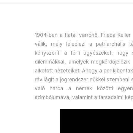
1904-ben a fiatal varrónő, Frieda Kelle
válik, mely leleplezi a patriarchális
kényszeríti a férfi ügyészeket, hog
dilemmákkal, amelyek megkérdőjelezik 
alkotott nézeteiket. Ahogy a per kibonta
rávilágít a jogrendszer nőkkel szembeni
való harca a nemek közötti egyenlő
szimbólumává, valamint a társadalmi kép