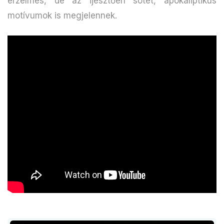
érzelmes, de az ijesztően sötét, apokaliptikus
motívumok is megjelennek.