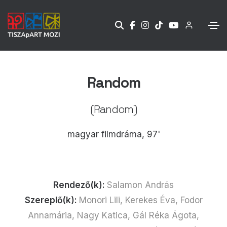
Random
(Random)
magyar filmdráma, 97'
Rendező(k):
Salamon András
Szereplő(k):
Monori Lili, Kerekes Éva, Fodor
Annamária, Nagy Katica, Gál Réka Ágota,