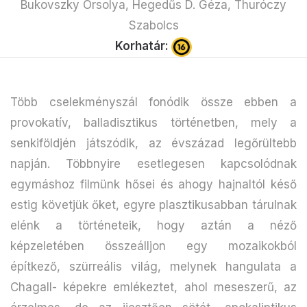
Bukovszky Orsolya, Hegedűs D. Géza, Thuróczy
Szabolcs
Korhatár:
Több cselekményszál fonódik össze ebben a
provokatív, balladisztikus történetben, mely a
senkiföldjén játszódik, az évszázad legőrültebb
napján. Többnyire esetlegesen kapcsolódnak
egymáshoz filmünk hősei és ahogy hajnaltól késő
estig követjük őket, egyre plasztikusabban tárulnak
elénk a történeteik, hogy aztán a néző
képzeletében összeálljon egy mozaikokból
építkező, szürreális világ, melynek hangulata a
Chagall- képekre emlékeztet, ahol meseszerű, az