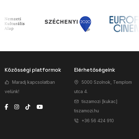
Közösségi platformok
Elérhetőségeink
Maradj kapcsolatban
5000 Szolnok, Templom
velünk!
utca 4.
tiszamozi [kukac]
tiszamozi.hu
+36 56 424 910