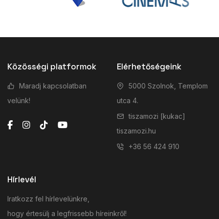
Közösségi platformok
Elérhetőségeink
Maradj kapcsolatban
5000 Szolnok, Templom
velünk!
utca 4.
tiszamozi [kukac]
tiszamozi.hu
+36 56 424 910
Hírlevél
Iratkozz fel hírlevelünkre,
hogy értesülj a legfrissebb híreinkről!