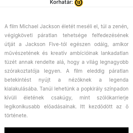
Korhatár:
A film Michael Jackson életét meséli el, túl a zenén,
végigköveti páratlan tehetsége felfedezésének
útját a Jackson Five-tól egészen odáig, amikor
művészetének és kreatív ambícióinak lankadatlan
tüzét annak rendelte alá, hogy a világ legnagyobb
szórakoztatója legyen. A film eleddig páratlan
betekintést nyújt a nézőknek a legenda
kialakulásába. Tanúi lehetünk a popkirály színpadon
kívüli életének csakúgy, mint szólókarrierje
legikonikusabb előadásainak. Itt kezdődött az ő
története.