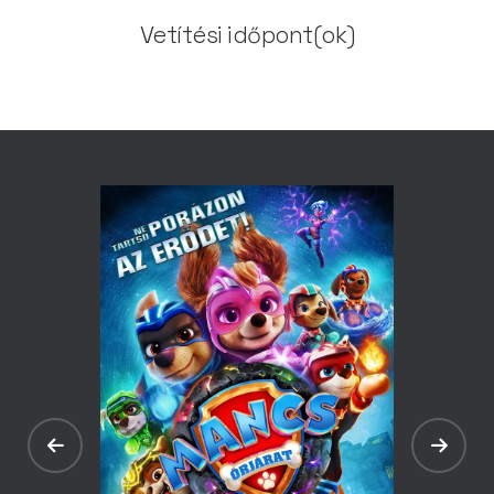
Vetítési időpont(ok)