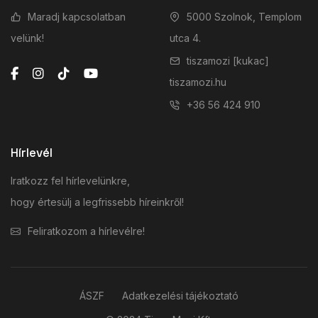
Maradj kapcsolatban
5000 Szolnok, Templom
velünk!
utca 4.
tiszamozi [kukac]
tiszamozi.hu
+36 56 424 910
Hírlevél
Iratkozz fel hírlevelünkre,
hogy értesülj a legfrissebb híreinkről!
Feliratkozom a hírlevélre!
ÁSZF
Adatkezelési tájékoztató