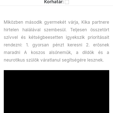
Korhatár:
Miközben második gyermekét várja, Kika partnere
hirtelen halálával szembesül. Teljesen összetört
szívvel és kétségbeesetten igyekszik prioritásait
rendezni: 1. gyorsan pénzt keresni 2. erősnek
maradni A koszos alsóneműk, a dildók és a
neurotikus szülők váratlanul segítségére lesznek.