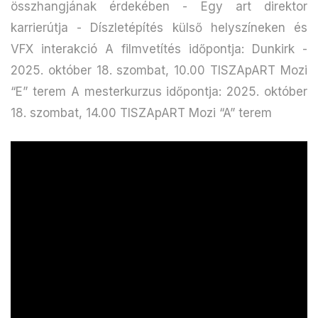
összhangjának érdekében - Egy art direktor
karrierútja - Díszletépítés külső helyszíneken és
VFX interakció A filmvetítés időpontja: Dunkirk -
2025. október 18. szombat, 10.00 TISZApART Mozi
“E” terem A mesterkurzus időpontja: 2025. október
18. szombat, 14.00 TISZApART Mozi “A” terem