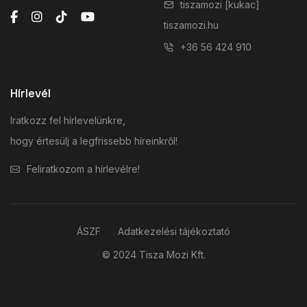
tiszamozi [kukac]
tiszamozi.hu
+36 56 424 910
Hírlevél
Iratkozz fel hírlevelünkre,
hogy értesülj a legfrissebb híreinkről!
Feliratkozom a hírlevélre!
ÁSZF
Adatkezelési tájékoztató
© 2024 Tisza Mozi Kft.