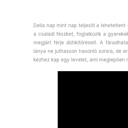
Delia nap mint nap teljesíti a lehetetlen
a családi fészket, foglalkozik a gyereke
megjárt férje dühkitöréseit. A fáradha
lánya ne juthasson hasonló sorsra, de e
kézhez kap egy levelet, ami meglepően m