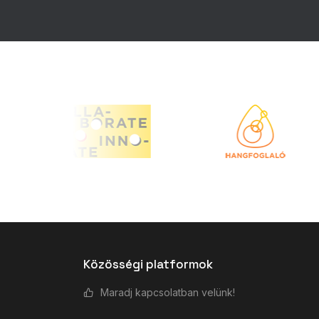
Közösségi platformok
Maradj kapcsolatban velünk!