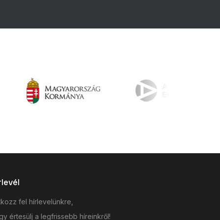
rlevél
tkozz fel hírlevelünkre,
y értesülj a legfrissebb híreinkről!