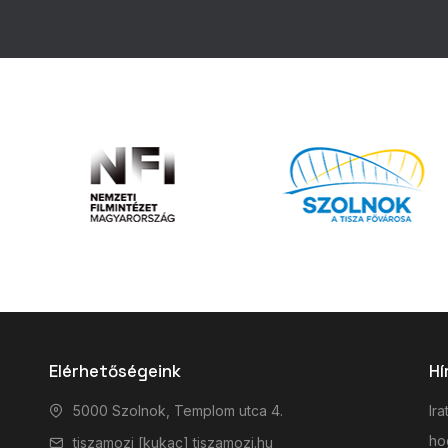
Elérhetőségeink
Hí
5000 Szolnok, Templom utca 4.
Ira
hog
tiszamozi [kukac] tiszamozi.hu