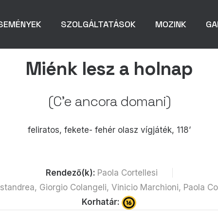
SEMÉNYEK
SZOLGÁLTATÁSOK
MOZINK
GA
Miénk lesz a holnap
(C'e ancora domani)
feliratos, fekete- fehér olasz vígjáték, 118’
Rendező(k):
Paola Cortellesi
astandrea, Giorgio Colangeli, Vinicio Marchioni, Paola 
Korhatár: