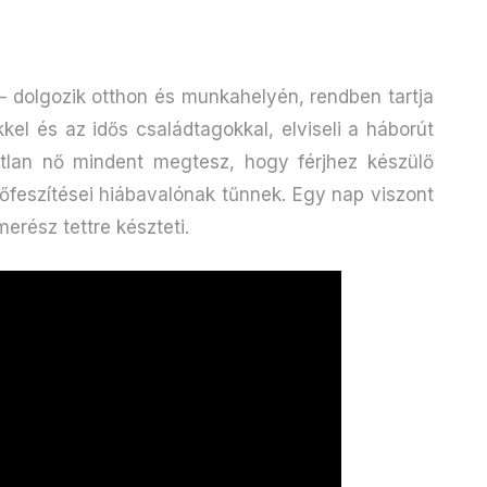
t – dolgozik otthon és munkahelyén, rendben tartja
kkel és az idős családtagokkal, elviseli a háborút
tatlan nő mindent megtesz, hogy férjhez készülő
rőfeszítései hiábavalónak tűnnek. Egy nap viszont
erész tettre készteti.