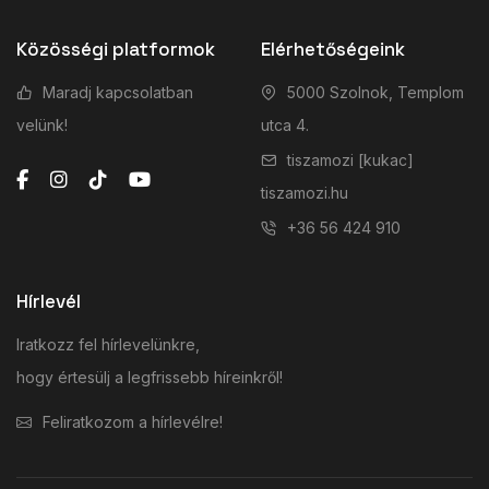
Közösségi platformok
Elérhetőségeink
Maradj kapcsolatban
5000 Szolnok, Templom
velünk!
utca 4.
tiszamozi [kukac]
tiszamozi.hu
+36 56 424 910
Hírlevél
Iratkozz fel hírlevelünkre,
hogy értesülj a legfrissebb híreinkről!
Feliratkozom a hírlevélre!