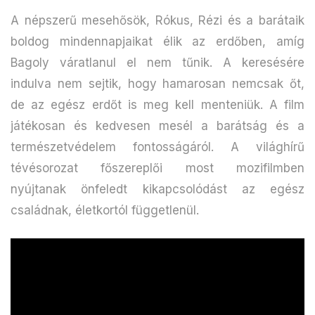
A népszerű mesehősök, Rókus, Rézi és a barátaik
boldog mindennapjaikat élik az erdőben, amíg
Bagoly váratlanul el nem tűnik. A keresésére
indulva nem sejtik, hogy hamarosan nemcsak őt,
de az egész erdőt is meg kell menteniük. A film
játékosan és kedvesen mesél a barátság és a
természetvédelem fontosságáról. A világhírű
tévésorozat főszereplői most mozifilmben
nyújtanak önfeledt kikapcsolódást az egész
családnak, életkortól függetlenül.