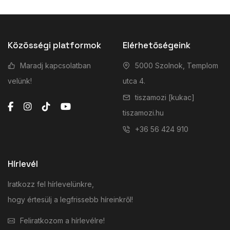
Közösségi platformok
Elérhetőségeink
Maradj kapcsolatban
5000 Szolnok, Templom
velünk!
utca 4.
tiszamozi [kukac]
tiszamozi.hu
+36 56 424 910
Hírlevél
Iratkozz fel hírlevelünkre,
hogy értesülj a legfrissebb híreinkről!
Feliratkozom a hírlevélre!