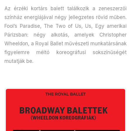
Az érzéki kortárs balett találkozik a zeneszerzői
színház energiájával négy jellegzetes rövid műben.
Fool’s Paradise, The Two of Us, Us, Egy amerikai
Párizsban: négy alkotás, amelyek Christopher
Wheeldon, a Royal Ballet művészeti munkatársának
figyelemre méltó koreográfusi sokszínűségét
mutatják be.