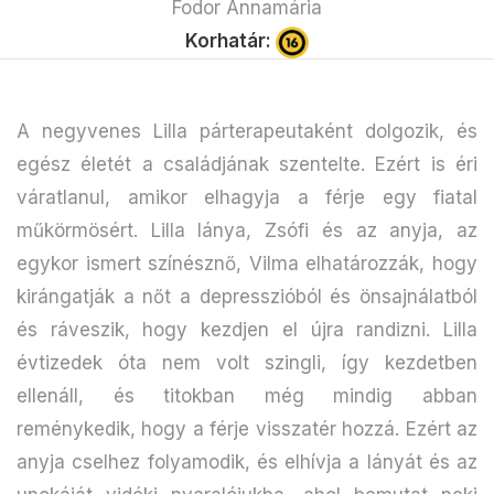
Fodor Annamária
Korhatár:
A negyvenes Lilla párterapeutaként dolgozik, és
egész életét a családjának szentelte. Ezért is éri
váratlanul, amikor elhagyja a férje egy fiatal
műkörmösért. Lilla lánya, Zsófi és az anyja, az
egykor ismert színésznő, Vilma elhatározzák, hogy
kirángatják a nőt a depresszióból és önsajnálatból
és ráveszik, hogy kezdjen el újra randizni. Lilla
évtizedek óta nem volt szingli, így kezdetben
ellenáll, és titokban még mindig abban
reménykedik, hogy a férje visszatér hozzá. Ezért az
anyja cselhez folyamodik, és elhívja a lányát és az