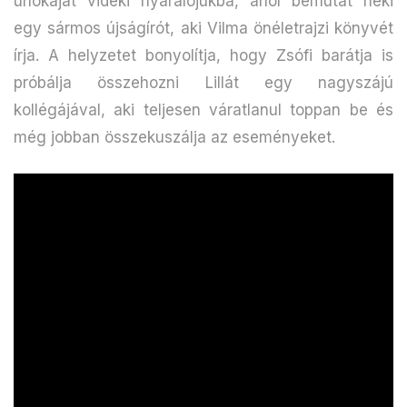
unokáját vidéki nyaralójukba, ahol bemutat neki
egy sármos újságírót, aki Vilma önéletrajzi könyvét
írja. A helyzetet bonyolítja, hogy Zsófi barátja is
próbálja összehozni Lillát egy nagyszájú
kollégájával, aki teljesen váratlanul toppan be és
még jobban összekuszálja az eseményeket.