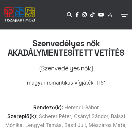
Szenvedélyes nők
AKADÁLYMENTESÍTETT VETÍTÉS
(Szenvedélyes nők)
magyar romantikus vígjáték, 115’
Rendező(k):
Herendi Gábor
Szereplő(k):
Scherer Péter, Csányi Sándor, Balsai
Mónika, Lengyel Tamás, Básti Juli, Mészáros Máté,