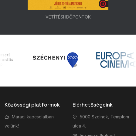
VETÍTÉSI IDŐPONTOK
Közösségi platformok
Elérhetőségeink
Maradj kapcsolatban
5000 Szolnok, Templom
velünk!
utca 4.
tiszamozi [kukac]