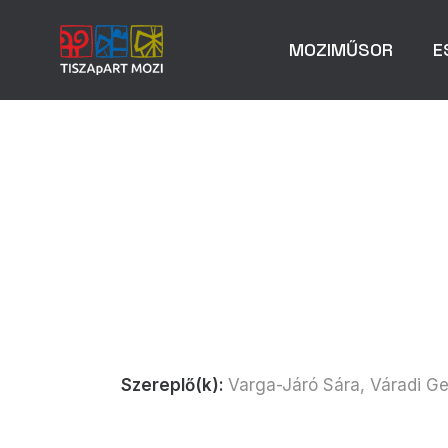
MOZIMŰSOR
E
Szereplő(k):
Varga-Járó Sára, Váradi Ger