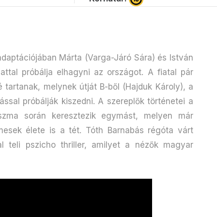
daptációjában Márta (Varga-Járó Sára) és István
ttal próbálja elhagyni az országot. A fiatal pár
é tartanak, melynek útját B-ből (Hajduk Károly), a
ssal próbálják kiszedni. A szereplők történetei a
tszma során keresztezik egymást, melyen már
esek élete is a tét. Tóth Barnabás régóta várt
al teli pszicho thriller, amilyet a nézők magyar