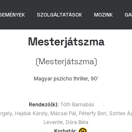
SEMÉNYEK
SZOLGÁLTATÁSOK
MOZINK
GA
Mesterjátszma
(Mesterjátszma)
Magyar pszicho thriller, 90’
Rendező(k):
Tóth Barnabás
gely, Hajduk Károly, Mácsai Pál, Péterfy Bori, Szirtes Á
Levente, Dóra Béla
Korhatár: