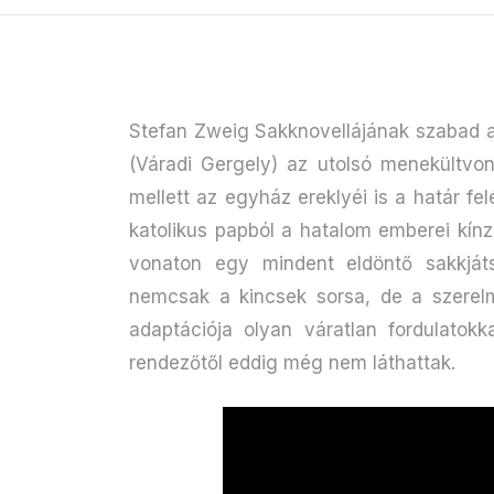
Stefan Zweig Sakknovellájának szabad a
(Váradi Gergely) az utolsó menekültvona
mellett az egyház ereklyéi is a határ fel
katolikus papból a hatalom emberei kínzá
vonaton egy mindent eldöntő sakkjá
nemcsak a kincsek sorsa, de a szerelm
adaptációja olyan váratlan fordulatokk
rendezőtől eddig még nem láthattak.