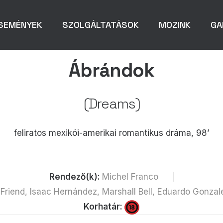
SEMÉNYEK
SZOLGÁLTATÁSOK
MOZINK
GA
Ábrándok
(Dreams)
feliratos mexikói-amerikai romantikus dráma, 98’
Rendező(k):
Michel Franco
 Friend, Isaac Hernández, Marshall Bell, Eduardo Gonza
Korhatár: