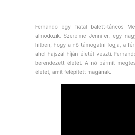
Fernando egy fiatal balett-táncos Mex
álmodozik. Szerelme Jennifer, egy nagy
hitben, hogy a nő támogatni fogja, a fér
ahol hajszál híján életét veszti. Ferna
berendezett életét. A nő bármit megte
életet, amit felépített magának.