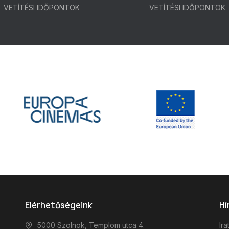
VETÍTÉSI IDŐPONTOK
VETÍTÉSI IDŐPONTOK
Elérhetőségeink
Hí
5000 Szolnok, Templom utca 4.
Ira