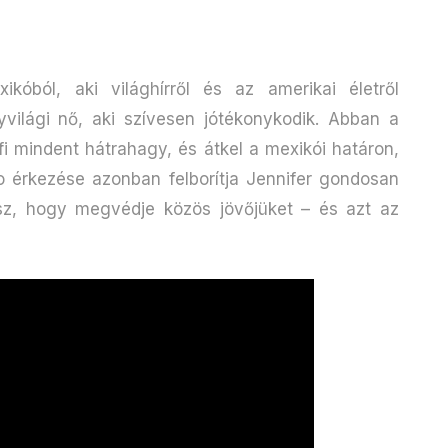
ikóból, aki világhírről és az amerikai életről
világi nő, aki szívesen jótékonykodik. Abban a
fi mindent hátrahagy, és átkel a mexikói határon,
ndo érkezése azonban felborítja Jennifer gondosan
sz, hogy megvédje közös jövőjüket – és azt az