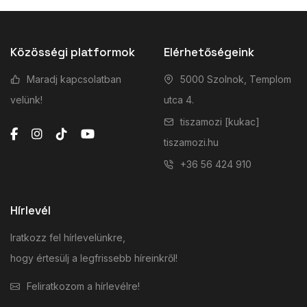
Közösségi platformok
Elérhetőségeink
Maradj kapcsolatban
5000 Szolnok, Templom
velünk!
utca 4.
tiszamozi [kukac]
tiszamozi.hu
+36 56 424 910
Hírlevél
Iratkozz fel hírlevelünkre,
hogy értesülj a legfrissebb híreinkről!
Feliratkozom a hírlevélre!