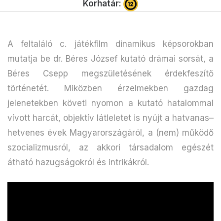
Korhatár:
A feltaláló c. játékfilm dinamikus képsorokban
mutatja be dr. Béres József kutató drámai sorsát, a
Béres Csepp megszületésének érdekfeszítő
történetét. Miközben érzelmekben gazdag
jelenetekben követi nyomon a kutató hatalommal
vívott harcát, objektív látleletet is nyújt a hatvanas–
hetvenes évek Magyarországáról, a (nem) működő
szocializmusról, az akkori társadalom egészét
átható hazugságokról és intrikákról.