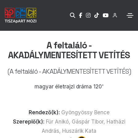
A feltaláló -
AKADÁLYMENTESÍTETT VETÍTÉS
(A feltaláló - AKADÁLYMENTESÍTETT VETÍTÉS)
magyar életrajzi dráma 120'
Rendező(k):
Gyöngyössy Bence
Szereplő(k):
Für Anikó, Gáspár Tibor, Hatházi
András, Huszárik Kata