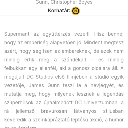
Gunn, Christopher Boyes
Korhatár:
Supermant az együttérzés vezérli. Hisz benne,
hogy az emberiség alapvetően jó. Mindent megtesz
azért, hogy segítsen az embereknek, de azok nem
mindig értik meg a szándékait – és mindig
felbukkan egy ellenfél, aki a gonosz oldalára áll. A
megújult DC Studios első filmjében a stúdió egyik
vezetője, James Gunn teszi le a névjegyét, és
mutatja meg, hogy milyenek lesznek a legendás
szuperhősök az újraálmodott DC Univerzumban: a
rá jellemző bravúrosan látványos stílusban
keveredik a szemkápráztató léptékű akció, a humor